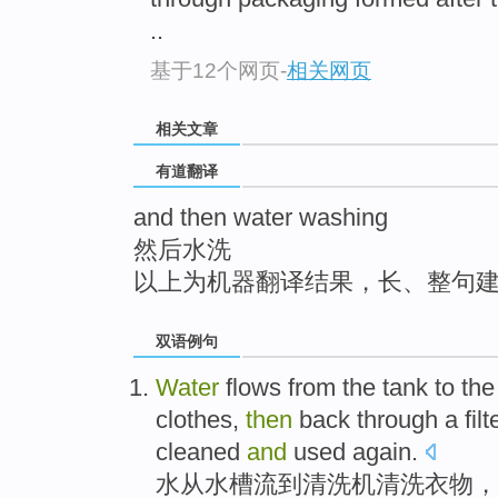
top
..
基于12个网页
-
相关网页
相关文章
有道翻译
and then water washing
然后水洗
以上为机器翻译结果，长、整句
双语例句
Water
flows
from
the
tank
to
th
clothes
,
then
back
through a
filt
cleaned
and
used
again
.
水
从
水槽
流
到
清洗机
清洗
衣物
，