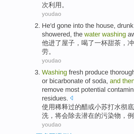
次
利用
。
youdao
He
'd gone
into
the
house
,
drunk
showered
, the
water
washing
a
他
进
了
屋子
，
喝了
一杯
甜
茶
，
冲
劳。
youdao
Washing
fresh produce
thoroug
or
bicarbonate
of
soda
,
and
the
remove most
potential
contamin
residues
.
使用
稀释
过
的
醋
或
小苏打
水
彻底
洗
，
将会
除去
潜在
的
污染物
，
例
youdao