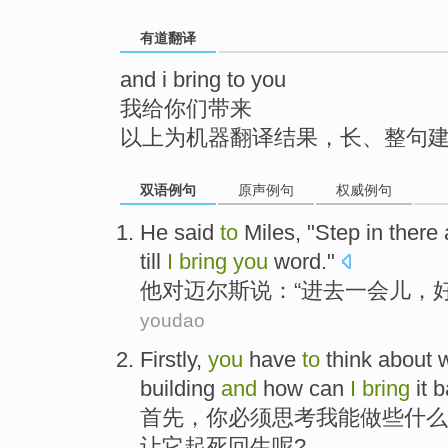
top
有道翻译
and i bring to you
我给你们带来
以上为机器翻译结果，长、整句
双语例句
原声例句
权威例句
He
said
to
Miles
, "
Step in
there
till
I
bring
you
word
."
他
对
迈尔斯
说
：“
进去
一会儿
，
youdao
Firstly
,
you
have
to
think about
building
and
how
can
I
bring
it
b
首先
，
你
必须
思考
我
能
做
些什么
让
它
起死回生呢?