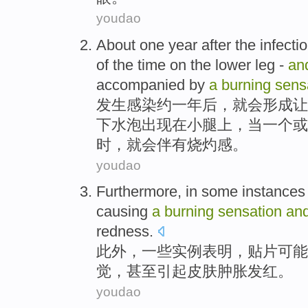
youdao
About
one
year after
the
infecti
of
the time
on the
lower
leg -
an
accompanied by
a
burning
sens
发生感染
约
一
年后
，就会
形成
让
下
水泡出现
在
小腿上，当
一个
或
时，就会
伴有
烧灼感。
youdao
Furthermore
, in
some
instances
causing
a
burning
sensation
an
redness
.
此外
，
一些
实例
表明，
贴片
可能
觉
，
甚至
引起
皮肤肿胀发红。
youdao