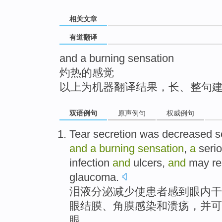
top
相关文章
有道翻译
and a burning sensation
灼热的感觉
以上为机器翻译结果，长、整句
双语例句
原声例句
权威例句
Tear
secretion
was
decreased
s
and
a
burning
sensation
,
a
seri
infection
and
ulcers
,
and
may
re
glaucoma
.
泪液
分泌
减少
使
患者
感到
眼
内干
眼
结膜
、
角膜
感染
和
溃疡
，并
可
眼
。