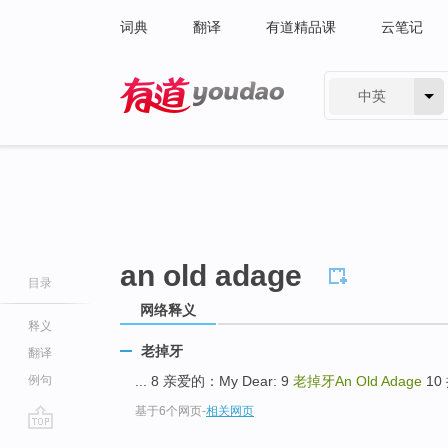
词典
翻译
有道精品课
云笔记
中英
有道 - 网易旗下搜索
an old adage
目录
网络释义
释义
老掉牙
翻译
例句
... 8 亲爱的：My Dear: 9
老掉牙An Old Adage
10 
基于6个网页
-
相关网页
go