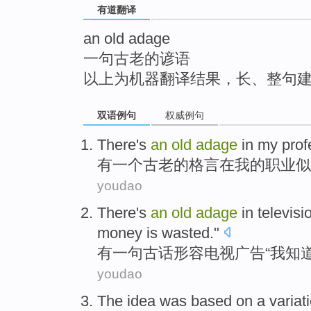
有道翻译
top
an old adage
一句古老的谚语
以上为机器翻译结果，长、整句
双语例句
权威例句
There's
an
old
adage
in
my
prof
有
一个
古老
的
格言
在
我
的
职业
似
youdao
There's
an
old
adage
in
televisi
money
is
wasted
."
有
一句
古话
形容
电视
广告
“
我
知
youdao
The
idea
was
based on
a
variat