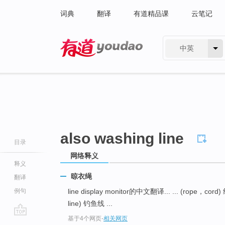
词典
翻译
有道精品课
云笔记
中英
有道 - 网易旗下搜索
also washing line
目录
网络释义
释义
晾衣绳
翻译
例句
line display monitor的中文翻译... ... (rope，cord) 
line) 钓鱼线 ...
基于4个网页
-
相关网页
go