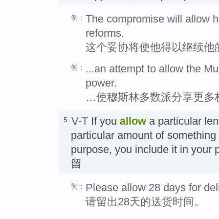
The compromise will allow h
例：
reforms.
这个妥协将使他得以继续他
...an attempt to allow the Mu
例：
power.
…使穆斯林多数派分享更多
V-T
If you
allow
a particular len
5.
particular amount of something
purpose, you include it in yo
留
Please allow 28 days for del
例：
请留出28天的送货时间。