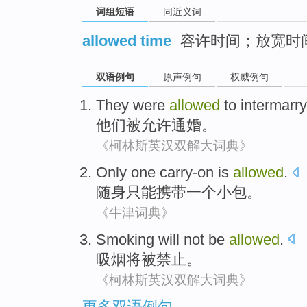
词组短语
同近义词
allowed time
容许时间；放宽时
双语例句
原声例句
权威例句
They
were
allowed
to
intermarry
他们
被
允许
通婚
。
《柯林斯英汉双解大词典》
Only
one
carry-on
is
allowed
.
随身
只能
携带
一个
小包。
《牛津词典》
Smoking
will
not be
allowed
.
吸烟
将
被
禁止
。
《柯林斯英汉双解大词典》
更多双语例句