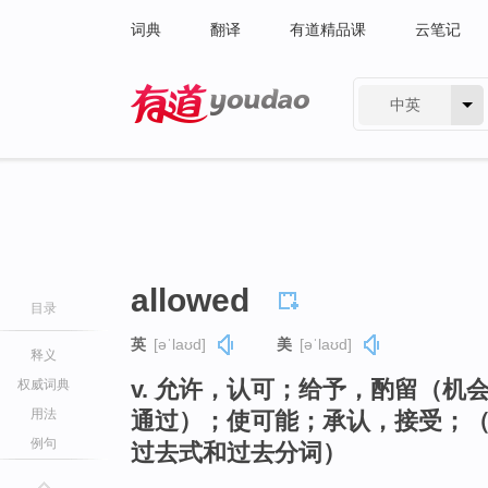
词典
翻译
有道精品课
云笔记
中英
有道 - 网易旗下搜索
allowed
目录
英
[əˈlaʊd]
美
[əˈlaʊd]
释义
v. 允许，认可；给予，酌留（
权威词典
用法
通过）；使可能；承认，接受；（非
例句
过去式和过去分词）