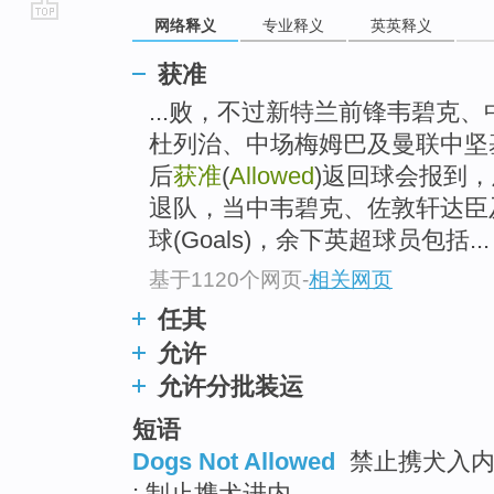
网络释义
专业释义
英英释义
go
top
获准
...败，不过新特兰前锋韦碧克
杜列治、中场梅姆巴及曼联中坚
后
获准
(
Allowed
)返回球会报到
退队，当中韦碧克、佐敦轩达臣
球(Goals)，余下英超球员包括...
基于1120个网页
-
相关网页
任其
允许
允许分批装运
短语
Dogs Not Allowed
禁止携犬入内 
; 制止携犬进内