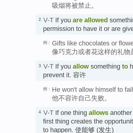
吸烟将被禁止。
V-T
If you
are allowed
somethin
2.
permission to have it or are gi
Gifts like chocolates or flow
例：
像巧克力或者花这样的礼物
V-T
If you
allow
something
to
h
3.
prevent it. 容许
He won't allow himself to fail
例：
他不容许自己失败。
V-T
If one thing
allows
another
4.
first thing creates the opportuni
to happen. 使能够 (发生)