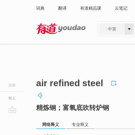
词典
翻译
有道精品课
云笔记
中英
有道 - 网易旗下搜索
air refined steel
目录
释义
精炼钢；富氧底吹转炉钢
go
top
网络释义
专业释义