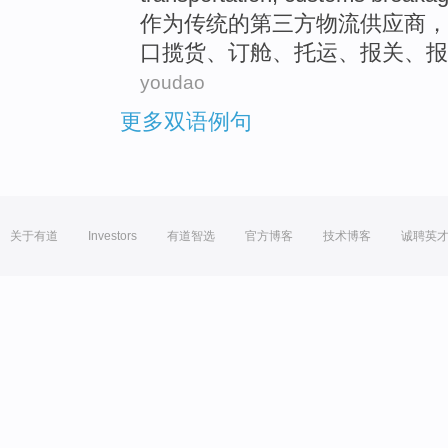
作为
传统
的第三方
物流
供应商，
口揽
货
、订舱、托运、
报关
、报
youdao
更多双语例句
关于有道
Investors
有道智选
官方博客
技术博客
诚聘英