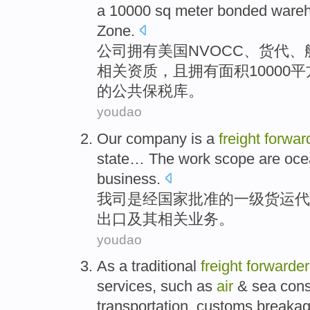
a 10000
sq
meter bonded
ware
Zone.
公司
拥有
美国NVOCC
、
货代
、
相关资质，
且
拥有
面积
10000
的公共保税
库
。
youdao
Our company
is
a
freight
forwar
state
… The work
scope are oce
business
.
我司
是
经
国家
批准
的
一级
货运
代
出口及其相关业务。
youdao
As
a
traditional
freight
forwarder
services
, such as
air
& sea conso
transportation,
customs
breaka