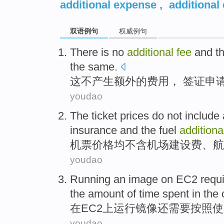
additional expense
,
additional
双语例句
权威例句
There is no
additional
fee
and t
the
same
.
这不
产生额外
的
费用
，
签证
申
youdao
The ticket
prices
do not
include
insurance
and
the
fuel
addition
机票
价格均
不
含
机场
建设费
、
航
youdao
Running
an image
on EC2
requ
the
amount
of
time
spent
in
the
c
在
EC2上
运行
镜像
还
需要
按照使
youdao