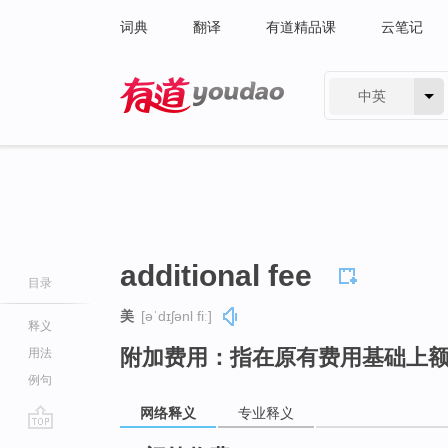
词典
翻译
有道精品课
云笔记
中英
有道 - 网易旗下搜索
additional fee
目录
美
[əˈdɪʃənl fiː]
释义
附加费用：指在原有费用基础上
用法
例句
网络释义
专业释义
go