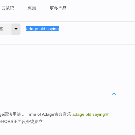
云笔记
惠惠
更多产品
英
语法用法 ... Time of Adage古典音乐
adage old saying
古
 DEHORS正面反外绕踮立 ...