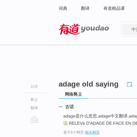
词典
翻译
有道精品课
中
有道 - 网易旗下搜索
adage old saying
目录
网络释义
释义
古话
翻译
adage是什么意思,adage中文翻译,adage
话
RELEVé D'ADAGE DE FACE EN
go
基于6个网页
-
相关网页
top