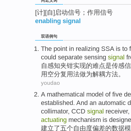
同近义词
[计][自]启动信号；作用信号
enabling signal
双语例句
The point in
realizing
SSA
is
to 
could
separate
sensing
signal
f
自
感知
夹钳
实现
的难点
是
传感
信
用
空分
复用
法
做为解耦方法。
youdao
A mathematical
model
of
five
de
established
.
And
an automatic
d
collimator, CCD
signal
receiver
actuating
mechanism
is
design
建立了
五个
自由度
偏差
的
数据
模