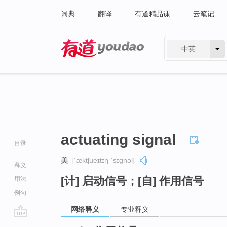
词典
翻译
有道精品课
云笔记
中英
有道 - 网易旗下搜索
actuating signal
目录
美
[ˈæktʃueɪtɪŋ ˈsɪɡnəl]
释义
[计] 启动信号；[自] 作用信号
用法
例句
网络释义
专业释义
go