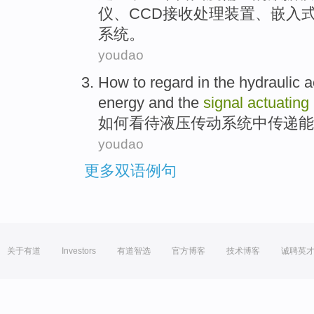
仪、CCD
接收
处理装置、
嵌入
系统
。
youdao
How to
regard
in
the hydraulic
a
energy
and
the
signal
actuating
如何
看待
液压
传动
系统
中
传递
能
youdao
更多双语例句
关于有道
Investors
有道智选
官方博客
技术博客
诚聘英