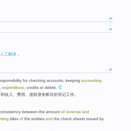
人工翻译
。
sponsibility for checking accounts,
keeping
accounting
,
expenditure
,
credits
or
debits
.
管
和
收入
、
费用
、
债权
债务
帐目
的
登记工作。
consistency
between
the
amount
of
revenue
and
nting
titles
of
the
entities
and
the
check sheets
issued by