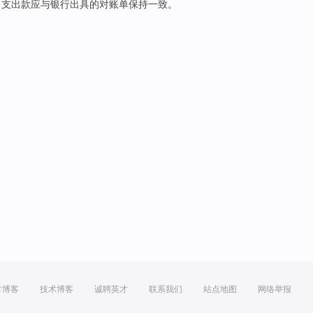
、
支出
款应
与
银行
出具
的
对账单保持
一致。
方博客
技术博客
诚聘英才
联系我们
站点地图
网络举报