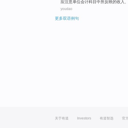
应
注意
单位
会计
科目
中
所
反映
的
收入
youdao
更多双语例句
关于有道
Investors
有道智选
官