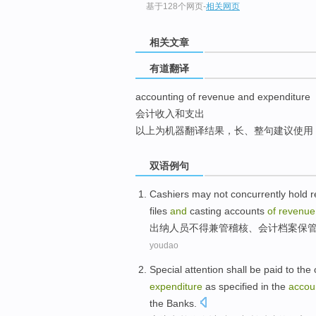
基于128个网页
-
相关网页
top
相关文章
有道翻译
accounting of revenue and expenditure
会计收入和支出
以上为机器翻译结果，长、整句建议使用
双语例句
Cashiers
may not concurrently hold re
files
and
casting
accounts
of
revenue
出纳
人员不得兼管稽核、
会计
档案
保
youdao
Special
attention
shall be
paid to the
expenditure
as specified
in
the
accou
the
Banks
.