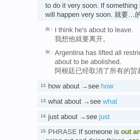
to do it very soon. If something
will happen very soon. 就要
I think he's about to leave.
例：
我想他就要离开。
Argentina has lifted all restr
例：
about to be abolished.
阿根廷已经取消了所有的贸
how about →see
how
12.
what about →see
what
13.
just about →see
just
14.
PHRASE
If someone is
out a
15.