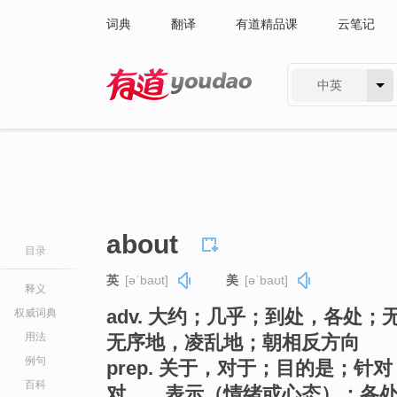
词典
翻译
有道精品课
云笔记
中英
有道 - 网易旗下搜索
about
目录
英
[əˈbaʊt]
美
[əˈbaʊt]
释义
adv. 大约；几乎；到处，各处
权威词典
用法
无序地，凌乱地；朝相反方向
例句
prep. 关于，对于；目的是；
百科
对……表示（情绪或心态）；各