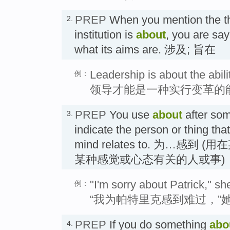
PREP
When you mention the thi
2.
institution is
about
, you are say
what its aims are. 涉及; 旨在
Leadership is about the abil
例：
领导才能是一种实行变革的
PREP
You use
about
after som
3.
indicate the person or thing that
mind relates to. 为…感
某种感觉或心态有关的人或事)
"I'm sorry about Patrick," sh
例：
“我为帕特里克感到难过，”
PREP
If you do something
abo
4.