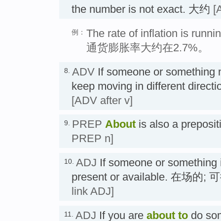
the number is not exact. 大约
[
The rate of inflation is runni
例：
通货膨胀率大约在2.7%。
ADV
If someone or something
8.
keep moving in different direc
[ADV after v]
PREP
About
is also a prepos
9.
PREP n]
ADJ
If someone or something 
10.
present or available. 在场的
link ADJ]
ADJ
If you are
about
to
do som
11.