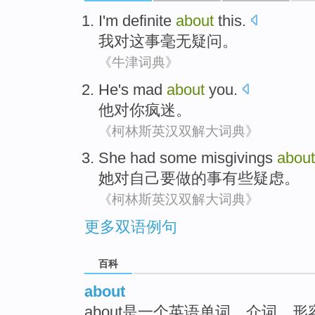
I'm
definite
about
this
.
我
对
这
事
毫无疑问
。
《牛津词典》
He
's mad
about
you
.
他
对
你
疯
迷。
《柯林斯英汉双解大词典》
She
had some
misgivings
about
她
对
自己
要
做
的
事
有些
疑虑
。
《柯林斯英汉双解大词典》
更多双语例句
百科
about
about是一个英语单词，介词、