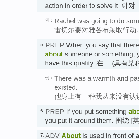
action in order to solve it. 针对
Rachel was going to do som
例：
雷切尔要对雅各布采取行动
PREP
When you say that there i
5.
about
someone or something, y
have this quality. 在… (具有
There was a warmth and pas
例：
existed.
他身上有一种我从来没有认
PREP
If you put something
ab
6.
you put it around them. 围绕
[
ADV
About
is used in front of
7.