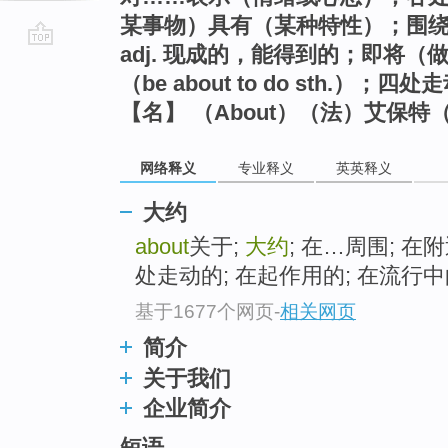
某事物）具有（某种特性）；围
adj. 现成的，能得到的；即将
go
（be about to do sth.）；四处
top
【名】 （About）（法）艾保特
网络释义
专业释义
英英释义
大约
about
关于;
大约
; 在…周围; 在附
处走动的; 在起作用的; 在流行
基于1677个网页
-
相关网页
简介
关于我们
企业简介
短语