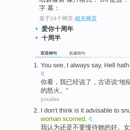
字 幕：
基于24个网页
-
相关网页
爱你十周年
十周半
双语例句
权威例句
You
see
,
I
always
say
,
Hell
hath
你
看
，
我
已经
说
了，古语说“
地
的
怒火
。”
youdao
I
don't
think
is it advisable
to
sn
woman
scorned
.
我
认为
还是
不要
慢待
她
的好。
女