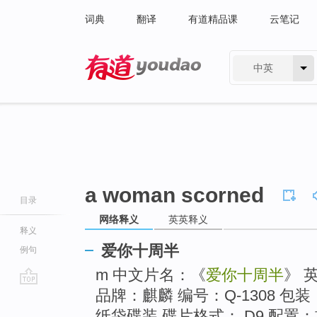
词典
翻译
有道精品课
云笔记
中英
有道 - 网易旗下搜索
a woman scorned
目录
网络释义
英英释义
释义
爱你十周半
例句
m 中文片名：《
爱你十周半
》 
品牌：麒麟 编号：Q-1308 包
go
top
纸袋碟装 碟片格式： D9 配置：