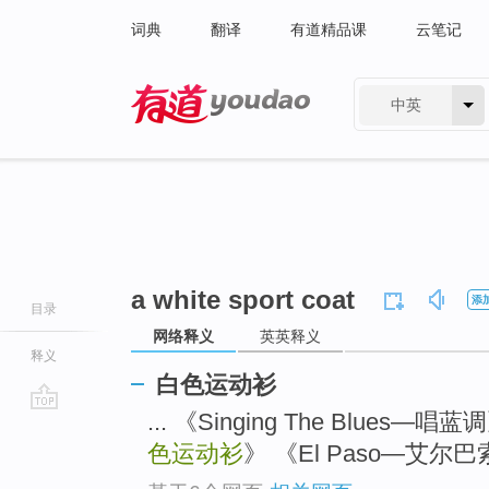
词典
翻译
有道精品课
云笔记
中英
有道 - 网易旗下搜索
a white sport coat
添
目录
网络释义
英英释义
释义
白色运动衫
... 《Singing The Blues—唱蓝
go
top
色运动衫
》 《El Paso—艾尔巴索