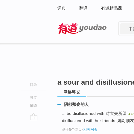
词典
翻译
有道精品课
中
有道 - 网易旗下搜索
a sour and disillusio
目录
网络释义
释义
阴郁颓丧的人
翻译
... be disillusioned with 对大失所望
a s
disillusioned with her friends. 她
go
基于8个网页
-
相关网页
top