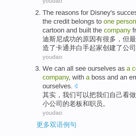
youdao
The
reasons for
Disney
's
succe
the
credit
belongs to
one
perso
cartoon
and
built the
company
f
迪斯尼
成功
的
原因
有
很多
，
但
最
造
了
卡通
并
白手起家创建了
公司
youdao
We
can
all see
ourselves
as
a
c
company
,
with
a
boss
and
an
e
ourselves.
其实，
我们
可以
把我们
自己
看做
小
公司
的
老板
和
职员
。
youdao
更多双语例句