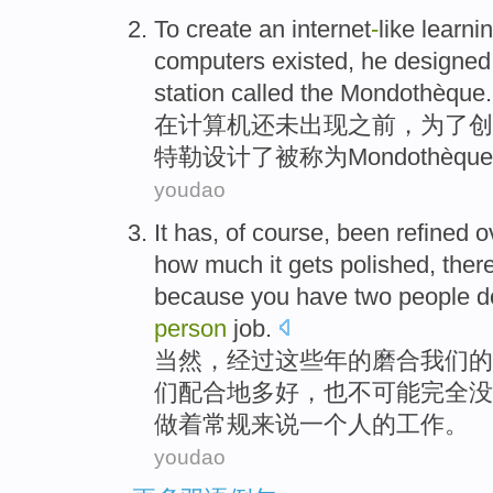
To
create
an
internet
-
like
learni
computers
existed, he
designed
station
called
the Mondothèque.
在
计算机
还未出现
之前
，为了
创
特勒
设计了
被称为
Mondothè
youdao
It
has,
of course
,
been refined
ov
how much
it
gets
polished, ther
because
you have
two
people
d
person
job.
当然
，
经过
这些年的
磨合我们
的
们配合地
多
好，
也
不可能完全没
做
着常规来说
一个
人的工作。
youdao