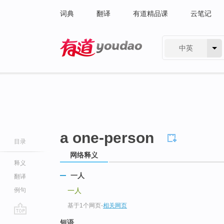
词典
翻译
有道精品课
云笔记
中英
有道 - 网易旗下搜索
a one-person
目录
网络释义
释义
一人
翻译
例句
一人
基于1个网页
-
相关网页
go
短语