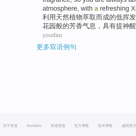
atmosphere
,
with
a
refreshing 
利用
天然
植物
萃取
而成
的
低挥发
花园般的
芳香
气息
，具有提神醒
youdao
更多双语例句
关于有道
Investors
有道智选
官方博客
技术博客
诚聘英