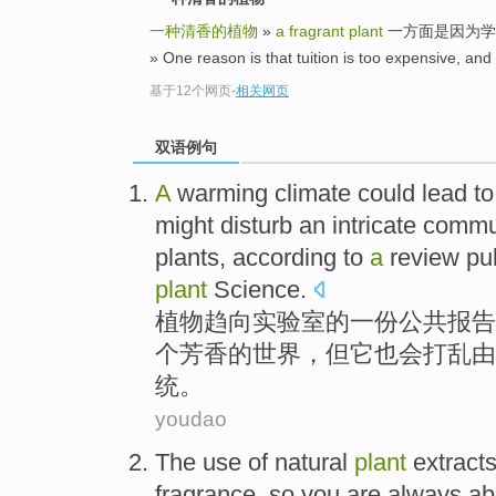
一种清香的植物
»
a fragrant plant
一方面是因为学
» One reason is that tuition is too expensive, and
基于12个网页
-
相关网页
双语例句
A
warming
climate
could
lead to
might
disturb
an
intricate
commu
plants
,
according
to
a
review pub
plant
Science.
植物
趋向
实验室的
一
份公共
报告
个
芳香
的
世界
，
但
它
也
会
打乱
由
统
。
youdao
The use
of
natural
plant
extract
fragrance,
so
you
are always
ab