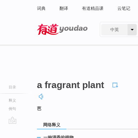
词典
翻译
有道精品课
云笔记
中英
有道 - 网易旗下搜索
a fragrant plant
目录
释义
芭
例句
网络释义
go
top
一种清香的植物