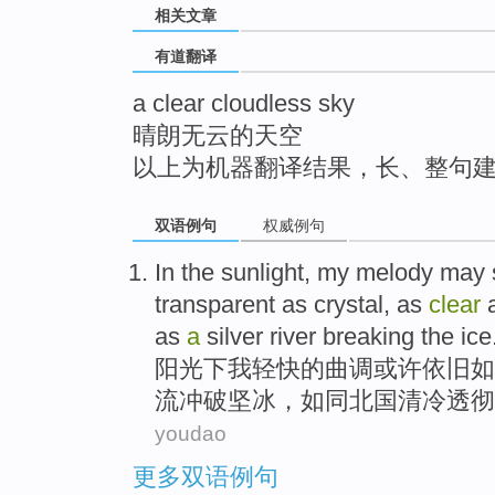
相关文章
top
有道翻译
a clear cloudless sky
晴朗无云的天空
以上为机器翻译结果，长、整句
双语例句
权威例句
In the sunlight
,
my
melody
may
transparent
as
crystal, as
clear
as
a
silver
river
breaking
the ice
阳光
下
我
轻快
的
曲调
或许
依旧
如
流
冲破
坚冰，如同北国清冷透彻
youdao
更多双语例句