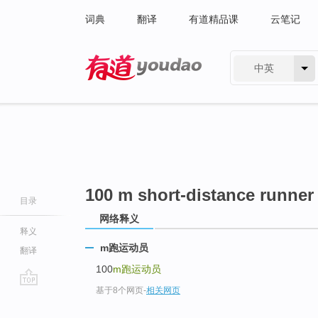
词典
翻译
有道精品课
云笔记
中英
有道 - 网易旗下搜索
100 m short-distance runner
目录
网络释义
释义
m跑运动员
翻译
100
m跑运动员
基于8个网页
-
相关网页
go
top