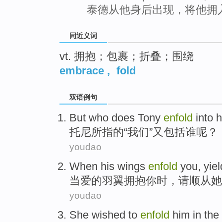
泰德从他身后出现，将他拥
同近义词
vt. 拥抱；包裹；折叠；围绕
embrace
,
fold
双语例句
But who does
Tony
enfold
into h
托尼
所指的“我们”
又包括谁
呢？
youdao
When
his wings
enfold
you
, yie
当
爱的
羽翼
拥抱
你
时，请顺从她
youdao
She
wished to
enfold
him
in the