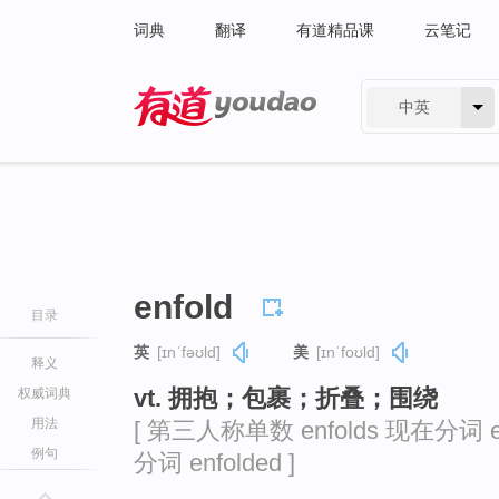
词典
翻译
有道精品课
云笔记
中英
有道 - 网易旗下搜索
enfold
目录
英
[ɪnˈfəʊld]
美
[ɪnˈfoʊld]
释义
vt. 拥抱；包裹；折叠；围绕
权威词典
用法
[ 第三人称单数 enfolds 现在分词 en
例句
分词 enfolded ]