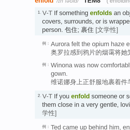
enfold
TEM8
/ɪnˈfəʊld/
( enfoldi
V-T
If something
enfolds
an obj
1.
covers, surrounds, or is wrappe
person. 包住; 裹住
[文学性]
Aurora felt the opium haze e
例：
奥罗拉感到鸦片的烟霭将她
Winona was now comfortably 
例：
gown.
维诺娜身上正舒服地裹着件
V-T
If you
enfold
someone or so
2.
them close in a very gentle, 
学性]
Ted came up behind him, enf
例：