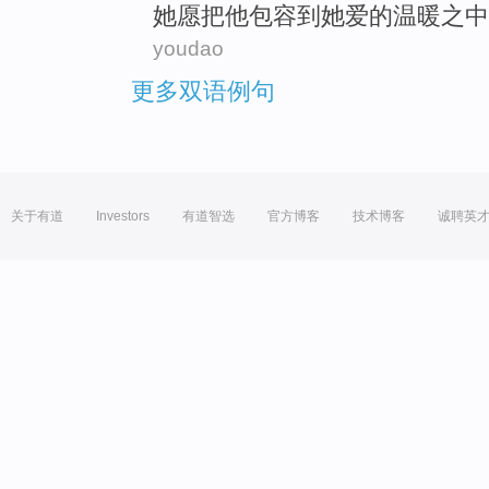
她
愿
把
他
包容
到
她
爱
的
温暖
之中
youdao
更多双语例句
关于有道
Investors
有道智选
官方博客
技术博客
诚聘英