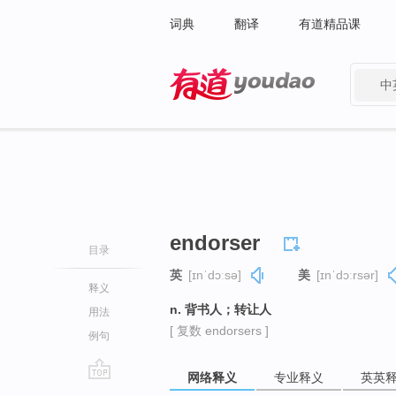
词典
翻译
有道精品课
中
有道 - 网易旗下搜索
endorser
目录
英
[ɪnˈdɔːsə]
美
[ɪnˈdɔːrsər]
释义
n. 背书人；转让人
用法
[ 复数 endorsers ]
例句
网络释义
专业释义
英英
go