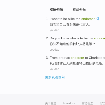
双语例句
权威例句
I
want to
be
alike
the
endorser
.
我
希望
自己看起来
像
代言人
。
youdao
Do you
know
who
is
to be
his
endors
你
知不知道
他
的
转让人将
是
谁
？
youdao
From
product
endorser
to
Charlotte
t
从
品牌
转让人
到
夏洛特
山猫队的老板
youdao
更多双语例句
关于有道
Investors
有道智选
官