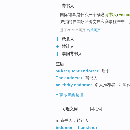
top
背书人
国际结算是什么一个概念
背书人
(
Endor
票据的在国际经济交易和商事往来中，
基于2873个网页
-
相关网页
承兑人
转让人
票据背书人
短语
subsequent endorser
后手
The endorser
背书人
celebrity endorser
名人推荐者 ; 明星代
更多
网络短语
同近义词
同根词
n. 背书人；转让人
indorser
,
transferor