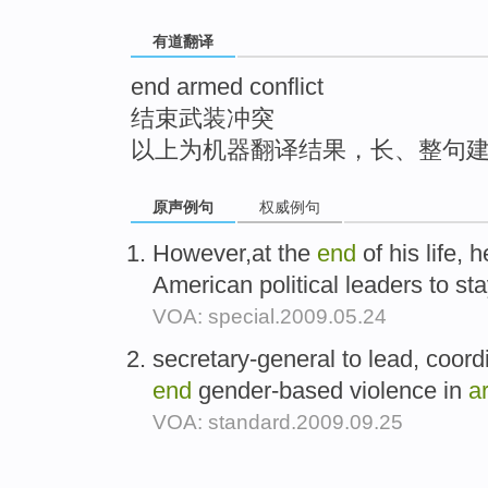
top
有道翻译
end armed conflict
结束武装冲突
以上为机器翻译结果，长、整句
原声例句
权威例句
However,at the
end
of his life,
American political leaders to s
VOA: special.2009.05.24
secretary-general to lead, coord
end
gender-based violence in
a
VOA: standard.2009.09.25