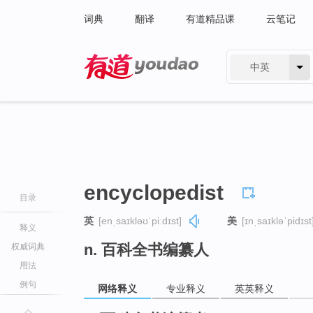
词典
翻译
有道精品课
云笔记
中英
有道 - 网易旗下搜索
encyclopedist
目录
英
[enˌsaɪkləʊˈpiːdɪst]
美
[ɪnˌsaɪkləˈpidɪst
释义
n. 百科全书编纂人
权威词典
用法
例句
网络释义
专业释义
英英释义