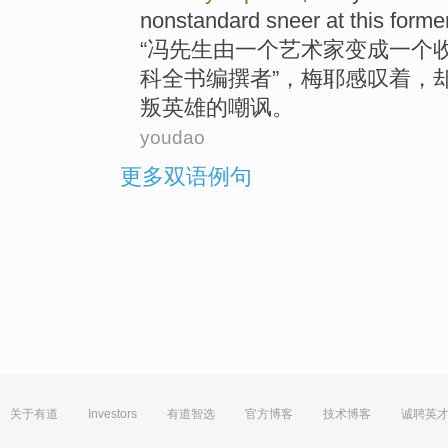
nonstandard
sneer
at this
forme
“
冯先生
由
一
个
艺术家
变成一个
科全书编撰者”，
梅耶
感叹
着，
叛
英雄
的
嘲讽
。
youdao
更多双语例句
关于有道
Investors
有道智选
官方博客
技术博客
诚聘英