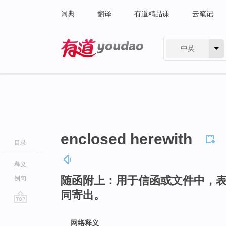
词典
翻译
有道精品课
云笔记
中英
有道 - 网易旗下搜索
enclosed herewith
目录
释义
随函附上：用于信函或文件中，
例句
同寄出。
go
top
网络释义