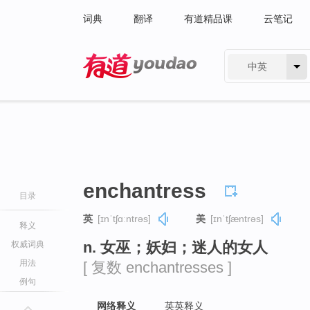
词典
翻译
有道精品课
云笔记
中英
有道 - 网易旗下搜索
enchantress
目录
英
[ɪnˈtʃɑːntrəs]
美
[ɪnˈtʃæntrəs]
释义
n. 女巫；妖妇；迷人的女人
权威词典
用法
[ 复数 enchantresses ]
例句
网络释义
英英释义