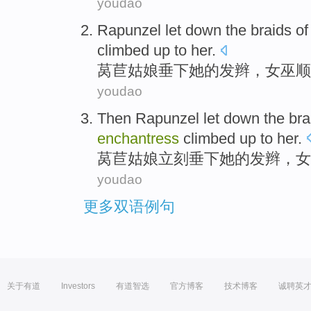
youdao
Rapunzel
let
down the
braids
of
climbed
up to her.
莴苣姑娘
垂
下
她
的
发辫
，
女巫
顺
youdao
Then Rapunzel
let
down the
bra
enchantress
climbed
up to her.
莴苣
姑娘立刻垂
下
她
的
发辫
，女
youdao
更多双语例句
关于有道
Investors
有道智选
官方博客
技术博客
诚聘英