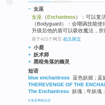
go
女巫
top
女巫
（
Enchantress
）：可以复活
（Bodyguard）：会嘲讽技
升级后他的盾可以吸收魔法，所以
基于422个网页
-
相关网页
小鹿
妖术师
黑暗角落的幽灵
短语
blue enchantress
蓝色妖姬 ; 蓝
THEREVENGE OF THE ENCH
The Enchantress
妖魂 ; 年妖魂 ;
更多
网络短语