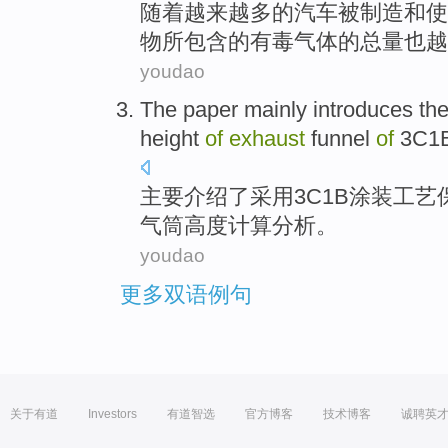
随着
越来越
多
的
汽车
被
制造
和
使
物
所
包含
的
有毒
气体的总量也
越
youdao
The paper
mainly
introduces
th
height
of
exhaust
funnel
of
3
C1
主要
介绍
了采用
3
C1B
涂装工艺
气筒
高度
计算分析。
youdao
更多双语例句
关于有道
Investors
有道智选
官方博客
技术博客
诚聘英