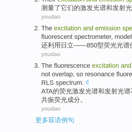
测量了
它们的
激发
光谱
和
发射
光
youdao
The
excitation
and
emission
spe
fluorescent
spectrometer
, model
还利用日立——850型
荧光
光谱
youdao
The
fluorescence
excitation
and
not
overlap
, so
resonance
fluor
RLS
spectrum
.
ATA
的
荧光
激发
光谱
和
发射
光谱
共振
荧光成分。
youdao
更多双语例句