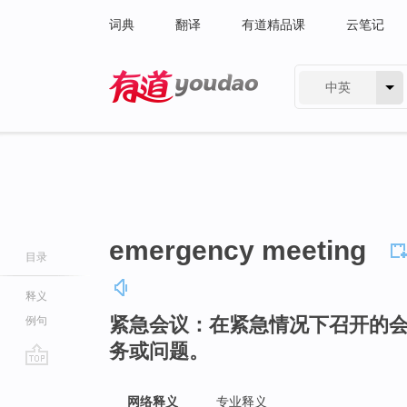
词典
翻译
有道精品课
云笔记
中英
有道 - 网易旗下搜索
emergency meeting
目录
释义
紧急会议：在紧急情况下召开的
例句
务或问题。
go
top
网络释义
专业释义