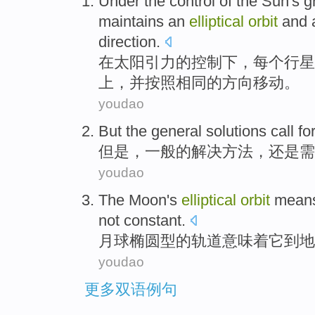
Under
the
control
of
the
Sun's
g
maintains
an
elliptical
orbit
and
a
direction
.
在
太阳
引力
的
控制
下
，
每个
行星
上
，
并
按照
相同
的
方向移动
。
youdao
But
the general
solutions
call fo
但是
，
一般
的
解决方法
，还是
需
youdao
The Moon
's
elliptical
orbit
mean
not constant.
月球
椭圆型
的
轨道
意味着
它
到
地
youdao
更多双语例句