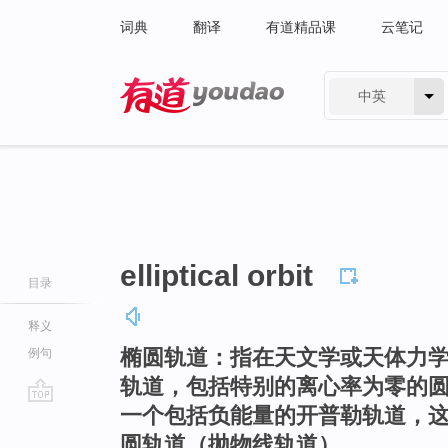
词典
翻译
有道精品课
云笔记
中英
有道 - 网易旗下搜索
elliptical orbit
目录
释义
椭圆轨道：指在天文学或天体力学
例句
轨道，包括特别的离心率为零的
一个包括负能量的开普勒轨道，这
go
top
圆轨道（抛物线轨道）。