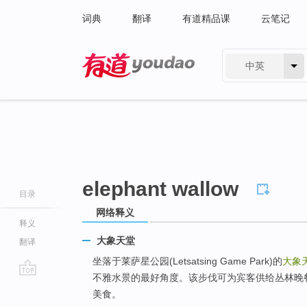
词典
翻译
有道精品课
云笔记
中英
有道 - 网易旗下搜索
elephant wallow
目录
网络释义
释义
大象天堂
翻译
坐落于莱萨星公园(Letsatsing Game Park)的
大象
不雅水景的最好角度。该步伐可为宾客供给丛林晚
go
美食。
top