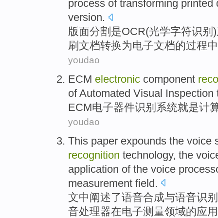
process
of
transforming
printed
version.
版面
分割
是
OCR
(
光学
字符
识别
)
刷
文档
转换
为
电子
文档的
过程
中
youdao
ECM
electronic
component
reco
of
Automated
Visual
Inspection
ECM
电子
器件
识别
系统
就是
计
youdao
This paper
expounds
the
voice
recognition
technology
, the
voic
application
of
the
voice
process
measurement
field
.
文中
阐述
了
语音
合成
与
语音
识别
音
处理器
在
电子
测量
领域
的
应用