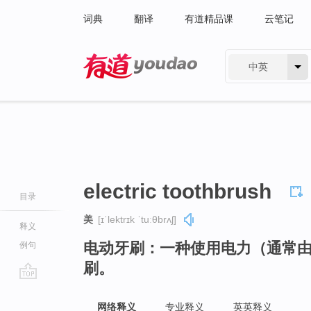
词典
翻译
有道精品课
云笔记
中英
有道 - 网易旗下搜索
electric toothbrush
目录
美
[ɪˈlektrɪk ˈtuːθbrʌʃ]
释义
电动牙刷：一种使用电力（通常
例句
刷。
go
top
网络释义
专业释义
英英释义