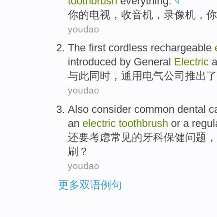
toothbrush
everything
.
你
的
电视
，
收音机
，
录像机
，你
youdao
The
first
cordless
rechargeable
introduced
by
General
Electric
a
与此同时
，通用电气公司推出
了
youdao
Also
consider
common
dental
c
an
electric
toothbrush
or
a
regul
还要
考虑
常见
的
牙科
保健
问题
，
刷？
youdao
更多双语例句