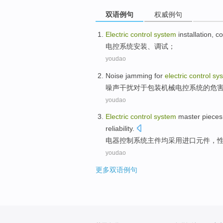
双语例句
权威例句
Electric
control
system
installation
,
co
电控
系统
安装
、
调试
；
youdao
Noise
jamming
for
electric
control
sy
噪声
干扰
对于
包装
机械
电控
系统
的
危
youdao
Electric
control
system
master
pieces
reliability
.
电器
控制
系统
主
件
均
采用进口
元件
，
youdao
更多双语例句