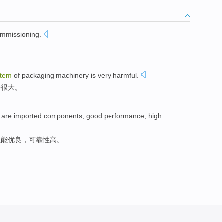
mmissioning
.
stem
of
packaging
machinery
is very harmful
.
害
很大
。
are imported
components
,
good
performance
,
high
性能
优良
，可靠性高。