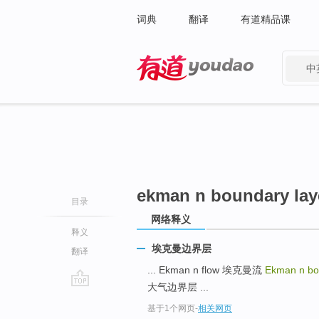
词典
翻译
有道精品课
中
有道 - 网易旗下搜索
ekman n boundary lay
目录
网络释义
释义
埃克曼边界层
翻译
... Ekman n flow 埃克曼流
Ekman n bo
大气边界层 ...
go
基于1个网页
-
相关网页
top