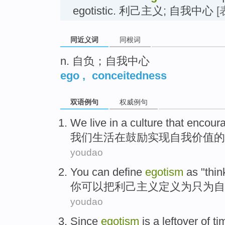
egotistic. 利己主义; 自我中心
[
同近义词
同根词
n. 自负；自我中心
ego
,
conceitedness
双语例句
权威例句
We
live
in
a
culture
that
encour
我们
生活
在
鼓励
实现
自我
价值的
youdao
You
can
define
egotism
as
"
thin
你
可以
把
利己主义
定义
为
只为
自
youdao
Since
egotism
is
a
leftover
of
ti