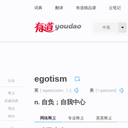
词典
翻译
有道精品课
云笔记
中英
有道 - 网易旗下搜索
egotism
目录
英
[ˈegətɪz(ə)m; ˈiː-]
美
[ˈiːɡətɪzəm]
释义
n. 自负；自我中心
权威词典
用法
例句
网络释义
专业释义
英英释义