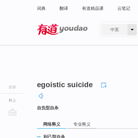
词典
翻译
有道精品课
云笔记
中英
有道 - 网易旗下搜索
egoistic suicide
目录
释义
自负型自杀
go
网络释义
专业释义
top
利己型自杀