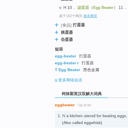
go
v: H 10．
滤蛋器
（
Egg Beater
） 11． 
top
基于162个网页
-
相关网页
打蛋器
[食品]
挨蛋器
击蛋器
短语
egg-beater
打蛋器
egg-beater r
打蛋器
T Egg Beater
黑色金属
更多
网络短语
柯林斯英汉双解大词典
eggbeater
/ˈɛɡˌbiːtə/
1.
N
a kitchen utensil for beating eg
(Also called eggwhisk)