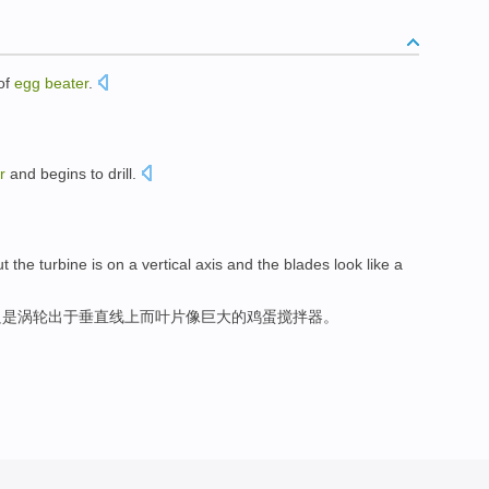
of
egg
beater
.
r
and
begins to
drill
.
ut
the turbine
is on a
vertical axis
and
the blades
look like
a
只是
涡轮
出于
垂直线
上
而
叶片
像
巨大
的
鸡蛋
搅拌器。