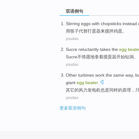
双语例句
Stirring
eggs
with
chopsticks
instead 
用
筷子
代替
打
蛋器来
搅拌
鸡蛋
。
youdao
Sucre
reluctantly
takes the
egg
beate
Sucre
不情愿地
拿着搅
蛋
器开始钻洞。
youdao
Other
turbines
work the
same
way,
b
giant
egg
beater
.
其它
的
风力
发电机
也是同样
的原理，
youdao
更多双语例句