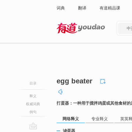
词典
翻译
有道精品课
中
有道 - 网易旗下搜索
egg beater
目录
释义
打蛋器：一种用于搅拌鸡蛋或其他食材的
权威词典
例句
网络释义
专业释义
英英
滤蛋器