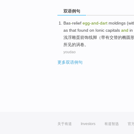
双语例句
Bas
-
relief
egg-and
-
dart
moldings
(
wit
as that found on Ionic capitals
and
in
浅浮雕
蛋箭饰
线脚
（
带有
交替
的
椭圆
所见的涡卷。
youdao
更多双语例句
关于有道
Investors
有道智选
官