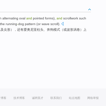
h
alternating
oval
and
pointed
forms
),
and
scrollwork
such
 the running
-
dog
pattern
(
or
wave
scroll
).
形
及
尖
形
），
还有
爱奥尼亚柱头、奔狗
模式
（
或
波形
涡
卷
）上
方博客
技术博客
诚聘英才
联系我们
站点地图
网络举报