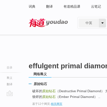
词典
翻译
有道精品课
云笔记
中英
有道 - 网易旗下搜索
effulgent primal diamo
目录
网络释义
释义
原始钻石
翻译
破坏的
原始钻石
（Destructive Primal Diamond
馀烬的
原始钻石
（Ember Primal Diamond） ..
go
基于12个网页
-
相关网页
top