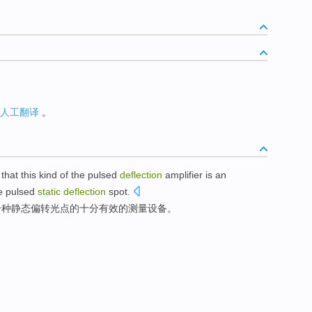
人工翻译
。
that this
kind of the
pulsed
deflection
amplifier
is
an
e
pulsed
static
deflection
spot
.
一种
静态
偏转光点
的
十分
有效
的
测量
设备
。