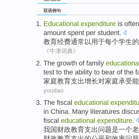
双语例句
Educational
expenditure
is ofte
amount
spent
per
student
.
教育
经费
通常
以
用于
每个
学生
的
《牛津词典》
The
growth
of
family
educationa
test
to the
ability
to
bear
of
the f
家庭
教育
支出
增长
对
家庭
承受
能
youdao
The
fiscal
educational
expendit
in
China
.
Many literatures
discu
fiscal
educational
expenditure
.
我国
财政
教育
支出
问题
是
一个
老
财政教育支出的
公平
和
效率
问题