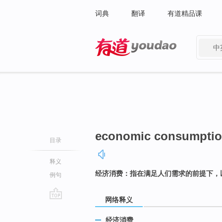
词典
翻译
有道精品课
中
有道 - 网易旗下搜索
economic consumpti
目录
释义
经济消费：指在满足人们需求的前提下，
例句
网络释义
go
top
经济消费