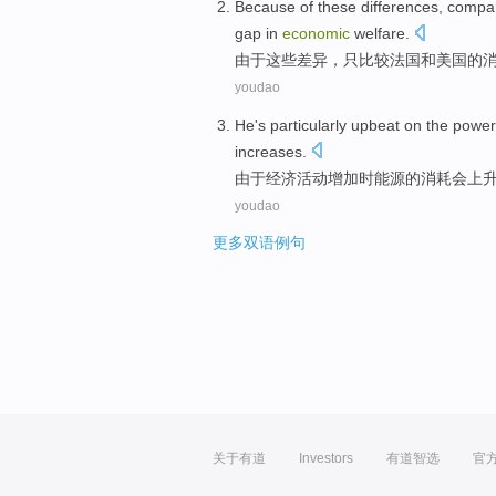
Because
of
these
differences
,
compa
gap
in
economic
welfare
.
由于
这些
差异
，
只比较
法国
和
美国
的
youdao
He
's
particularly
upbeat on
the
power
increases
.
由于
经济
活动
增加
时
能源
的
消耗
会
上
youdao
更多双语例句
关于有道
Investors
有道智选
官