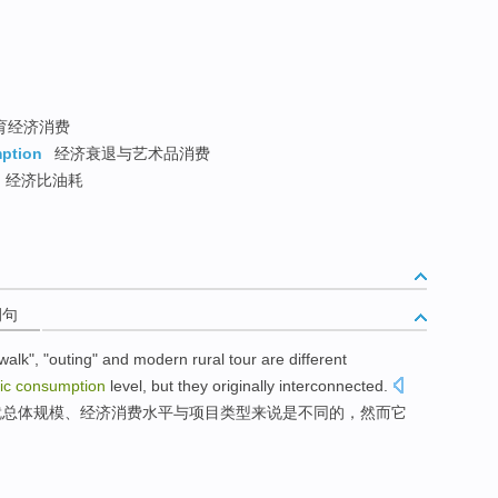
育经济消费
ption
经济衰退与艺术品消费
经济比油耗
例句
walk
", "
outing
"
and
modern
rural
tour
are
different
ic
consumption
level
,
but
they
originally interconnected
.
就
总体
规模
、
经济
消费
水平
与项目类型来说
是
不同
的，
然而
它