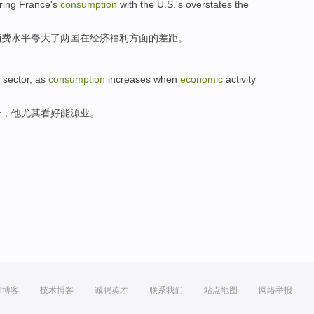
ring
France
's
consumption
with
the U.S
.'
s overstates
the
消费
水平
夸大
了两国
在
经济
福利方面
的
差距
。
sector,
as
consumption
increases
when
economic
activity
升
，
他
尤其
看好
能源业。
方博客
技术博客
诚聘英才
联系我们
站点地图
网络举报