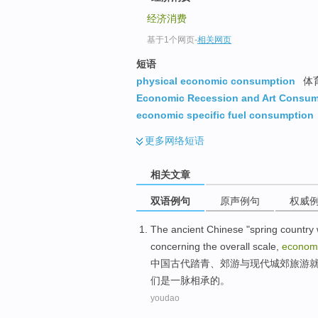
经济消费
基于1个网页
-
相关网页
短语
physical economic consumption
体
Economic Recession and Art Consum
economic specific fuel consumption
更多
网络短语
相关文章
双语例句
原声例句
权威
The
ancient Chinese
"spring country
concerning
the
overall
scale
,
econom
中国
古代
踏青
、
郊游
与
现代
城郊
旅游
们
是
一脉相承
的。
youdao