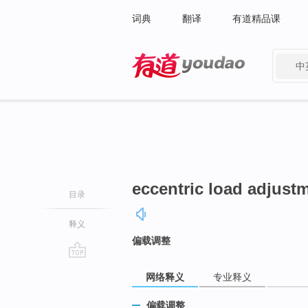
词典
翻译
有道精品课
中
有道 - 网易旗下搜索
eccentric load adjust
目录
释义
偏载调整
go
网络释义
专业释义
top
偏载调整