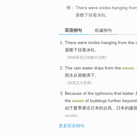
例：
There were icicles hanging fro
屋檐下挂着冰柱。
双语例句
权威例句
There were
icicles hanging
from the
屋檐下
挂着
冰柱
。
《柯林斯英汉双解大词典》
The rain water
drips
from
the
eaves
.
雨水
从
屋檐
滴下
。
《新英汉大辞典》
Because
of
the
typhoons
that batter
the
eaves
of
buildings
further beyond
由于
夏季
袭击
日本
的
台风
，
日本
的
建
youdao
更多双语例句