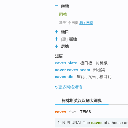
go
雨檐
top
雨檐
基于1个网页
-
相关网页
檐口
屋檐
[建]
房檐
短语
eaves plate
檐口板 ; 封檐板
cover eaves beam
封檐梁
eaves tile
詹瓦 ; 瓦当 ; 檐口瓦
更多
网络短语
柯林斯英汉双解大词典
eaves
TEM8
/iːvz/
1.
N-PLURAL
The
eaves
of a house ar