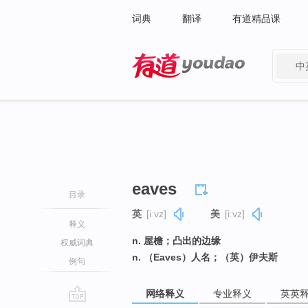
词典
翻译
有道精品课
中
有道 - 网易旗下搜索
eaves
目录
英
[iːvz]
美
[iːvz]
释义
n. 屋檐；凸出的边缘
权威词典
n. （Eaves）人名；（英）伊夫斯
例句
网络释义
专业释义
英英