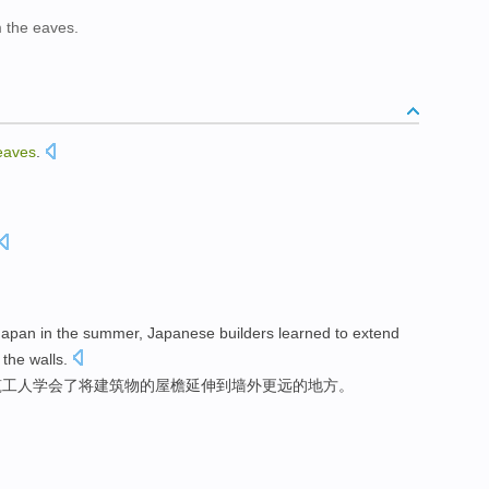
m the eaves.
eaves
.
Japan
in the summer
,
Japanese
builders
learned to
extend
the
walls
.
筑工人
学会
了将
建筑物
的
屋檐
延伸
到
墙外
更远
的地方。