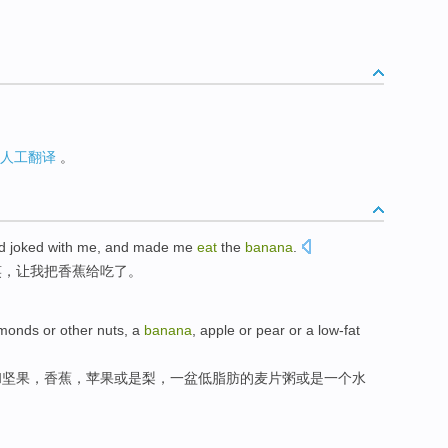
人工翻译
。
d
joked
with
me
, and
made
me
eat
the
banana
.
笑
，
让
我把香蕉给吃了。
lmonds
or
other nuts
,
a
banana
,
apple
or
pear
or
a
low-fat
和
坚果
，
香蕉
，
苹果
或是
梨
，
一
盆低脂肪
的
麦片粥
或是一个
水