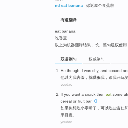
top
nd eat banana
你返屋企食蕉啦
有道翻译
eat banana
吃香蕉
以上为机器翻译结果，长、整句建议使用
双语例句
权威例句
He
thought
I
was shy
,
and coaxed
an
他
以为
我
害羞
，
就
哄骗
我
，跟我
开玩
youdao
If
you
want
a snack
then
eat
some
a
cereal
or
fruit
bar
.
如果
你
想吃
小
零嘴了，可以
吃
些
杏仁
果
拼盘。
youdao