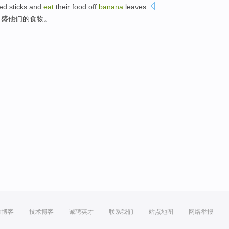
ed
sticks
and
eat
their
food
off
banana
leaves.
叶
盛
他们
的
食物
。
方博客
技术博客
诚聘英才
联系我们
站点地图
网络举报