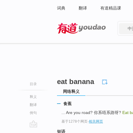
词典
翻译
有道精品课
中
有道 - 网易旗下搜索
eat banana
目录
网络释义
释义
食蕉
翻译
... Are you road? 你系唔系路呀?
Eat 
例句
基于1278个网页
-
相关网页
go
短语