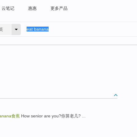
云笔记
惠惠
更多产品
英
banana
食蕉
How senior are you?你算老几? ...