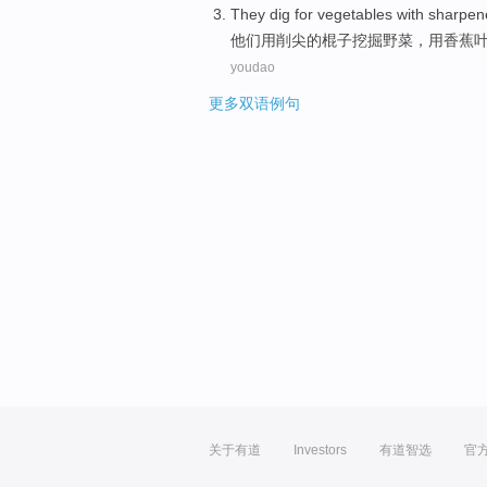
They
dig
for vegetables
with
sharpen
他们
用
削尖
的
棍子
挖掘
野菜
，
用香蕉
youdao
更多双语例句
关于有道
Investors
有道智选
官