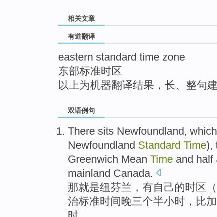
top
相关文章
有道翻译
eastern standard time zone
东部标准时区
以上为机器翻译结果，长、整句
双语例句
There
sits
Newfoundland
, whic
Newfoundland
Standard
Time
),
Greenwich Mean
Time
and half
mainland
Canada
.
那
就是
纽
芬兰
，
有
自己
的
时区
（
治
标准时间晚
三个
半
小时
，比
加
时
。