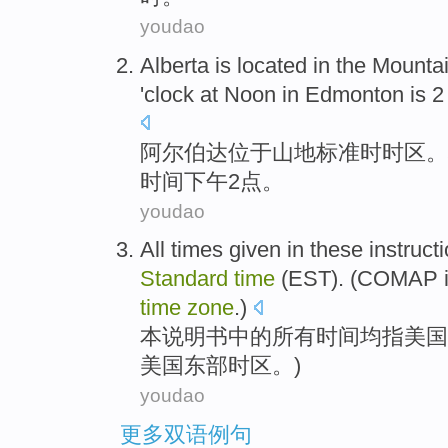
youdao
Alberta
is located in the
Mounta
'clock
at Noon
in
Edmonton
is
2
阿尔伯达
位于
山地
标准时
时区
。
时间下午
2
点
。
youdao
All
times
given
in
these
instruct
Standard
time
(EST). (
COMAP
time
zone
.)
本
说明书
中的
所有
时间
均指美国
美国
东部
时区
。)
youdao
更多双语例句