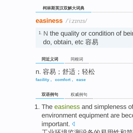
柯林斯英汉双解大词典
easiness
/ˈiːzɪnɪs/
N
the quality or condition of be
1.
do, obtain, etc 容易
同近义词
同根词
n. 容易；舒适；轻松
facility
,
comfort
,
ease
双语例句
权威例句
The
easiness
and
simpleness
o
environment
equipment
are
bec
important
.
工业
环境
监测
设备
的
易用性
和
简