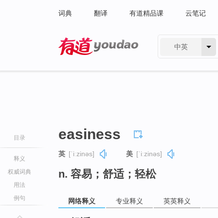
词典
翻译
有道精品课
云笔记
中英
有道 - 网易旗下搜索
easiness
目录
英
[ˈiːzinəs]
美
[ˈiːzinəs]
释义
n. 容易；舒适；轻松
权威词典
用法
例句
网络释义
专业释义
英英释义