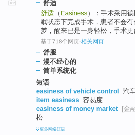
舒适
go
舒适
（
Easiness
）：手术采用德
top
眠状态下完成手术，患者不会有
梦，醒来已是一身轻松，手术更舒.
基于718个网页
-
相关网页
舒服
漫不经心的
简单系统化
短语
easiness of vehicle control
汽车
item easiness
容易度
easiness of money market
[金融
松
更多
网络短语