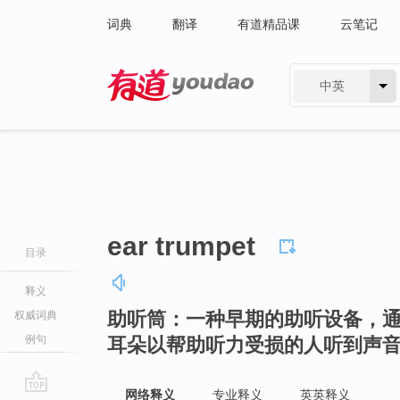
词典
翻译
有道精品课
云笔记
中英
有道 - 网易旗下搜索
ear trumpet
目录
释义
助听筒：一种早期的助听设备，
权威词典
例句
耳朵以帮助听力受损的人听到声
网络释义
专业释义
英英释义