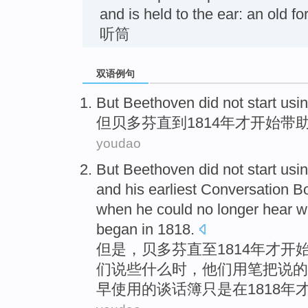
and is held to the ear: an old 
听筒
双语例句
But
Beethoven
did not
start
usi
但
贝多芬
直到
1814年
才
开始
带
youdao
But
Beethoven
did not
start
usi
and
his
earliest
Conversation
Bo
when
he
could no longer
hear
w
began
in
1818.
但是
，
贝多芬
直至
1814年
才
开
们
说
些什么
时，
他们
用笔把说的
早使用
的
谈
话簿
只是
在1818年